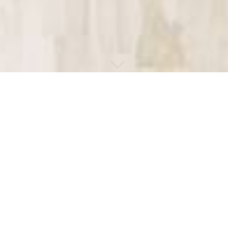
Farben, Formen und Licht
Dekorative Wand­gestaltung
Akzente im Eingangsbereich oder die individuelle Gestaltung
von Kinderzimmern, lassen sich heutzutage mit vielen
Profitechniken und Effekten sehr schön umsetzen. Ob Sie Ihr
Esszimmer endlich zu einem eleganten Salon aufwerten wollen,
oder Ihr Treppenhaus hell und freundlich gestalten wollen:
moderne Farben, Beschichtungen und Zierelemente lassen sich
unendlich kombinieren und individualisieren. Erfahren Sie im
Folgenden mehr zu unseren Schmucktechniken!